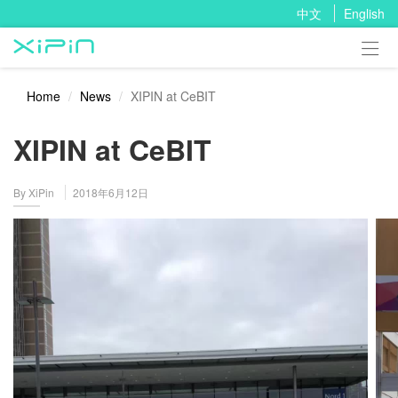
中文
English

Home
News
XIPIN at CeBIT
XIPIN at CeBIT
By XiPin
2018年6月12日