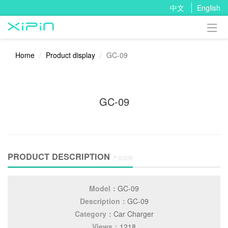
中文
English

Home
Product display
GC-09
GC-09
PRODUCT DESCRIPTION
产品说明
Model：
GC-09
Description：
GC-09
Category：
Car Charger
Views：
1218